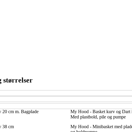
 størrelser
v 20 cm m. Bagplade
My Hood - Basket kurv og Dart i
Med plastbold, pile og pumpe
v 38 cm
My Hood - Minibasket med plade 
og boldpumpe