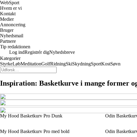
WebSport
Hvem er vi
Kontakt
Medier
Annoncering
Bruger
Nyhedsmail
Partnere
Tip redaktionen
Log ind
Registrér dig
Nyhedsbreve
Kategorier
Styrke
Løb
Meditation
Golf
Ridning
Ski
Skydning
Sport
Kost
Søvn
Inspiration: Basketkurve i mange former og
My Hood Basketkurv Pro Dunk
Odin Basketkur
My Hood Basketkurv Pro med bold
Odin Basketkur