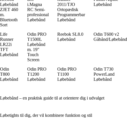
Løbebånd
i.Magna
2011/TJO
Løbebånd
ZJET 460
RC Semi-
Ortopædisk
m.
professional
Programmerbar
Bluetooth
Løbebånd
Løbebånd
Sort
Life
Odin PRO
Reebok SL8.0
Odin T600 v2
Runner
T1500L
Løbebånd
Gåbånd/Løbebånd
LR22i
Løbebånd
TFT
m. 19"
Løbebånd
Touch
Screen
Odin
Odin PRO
Odin PRO
Odin T730
T800
T1200
T1100
PowerLand
Løbebånd
Løbebånd
Løbebånd
Løbebånd
Løbebånd – en praktisk guide til at orientere dig i udvalget
Løbetights til dig, der vil kombinere funktion og stil