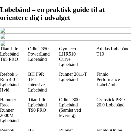
Løbebånd – en praktisk guide til at
orientere dig i udvalget
Titan Life
Odin T850
Gymleco
Adidas Løbebånd
Løbebånd
PowerLand
LHR510
T19
T95 PRO
Løbebånd
Curve
Løbebånd
Reebok i-
BH F9R
Runner 2011/T
Finnlo
Run 4.0
TFT
Løbebånd
Performance
Løbebånd
Intensive
Løbebånd
Hvid
Løbebånd
Hammer
Titan Life
Odin T800
Gymstick PRO
Race
Løbebånd
Løbebånd
20.0 Løbebånd
Runner
T90 PRO
(Samlet ved
2000M
levering)
Løbebånd
Reebok
BH
Runner
Finnlo Alpine