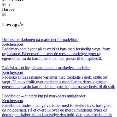
Marc
Harboe
Læs også:
Udforsk variationen på markedet for padelbats
Ketchersport
Padelmarkedet byder på et væld af bats med forskellig vægt, form
og balance. Få et overblik over de mest almindelige typer og
egenskaber, så du kan finde et bat, der passer til din spillestil.
Padelsko – et kig på variationen i markedets modeller
Ketchersport
Padelsko findes i mange varianter med forskelle i greb, støtte og
vægt. Få et overblik over markedets modeller og deres vigtigste
egenskaber, så du kan finde den type sko, der passer bedst til dit spil.
Padelbolde – et bredt kig på markedets muligheder
Ketchersport
Padelbolde findes i mange varianter med forskelle i tryk, hastighed
og holdbarhed. Få et overblik over de mest almindelige typer og
deres egenskaber, så du kan vælge den bold, der passer bedst til dit