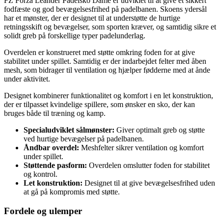
FZ Forza Leander Padelsko Dame er udviklet til at give et sikkert
fodfæste og god bevægelsesfrihed på padelbanen. Skoens ydersål
har et mønster, der er designet til at understøtte de hurtige
retningsskift og bevægelser, som sporten kræver, og samtidig sikre et
solidt greb på forskellige typer padelunderlag.
Overdelen er konstrueret med støtte omkring foden for at give
stabilitet under spillet. Samtidig er der indarbejdet felter med åben
mesh, som bidrager til ventilation og hjælper fødderne med at ånde
under aktivitet.
Designet kombinerer funktionalitet og komfort i en let konstruktion,
der er tilpasset kvindelige spillere, som ønsker en sko, der kan
bruges både til træning og kamp.
Specialudviklet sålmønster:
Giver optimalt greb og støtte
ved hurtige bevægelser på padelbanen.
Åndbar overdel:
Meshfelter sikrer ventilation og komfort
under spillet.
Støttende pasform:
Overdelen omslutter foden for stabilitet
og kontrol.
Let konstruktion:
Designet til at give bevægelsesfrihed uden
at gå på kompromis med støtte.
Fordele og ulemper