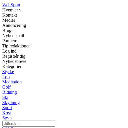
WebSport
Hvem er vi
Kontakt
Medier
Annoncering
Bruger
Nyhedsmail
Partnere
Tip redaktionen
Log ind
Registrér dig
Nyhedsbreve
Kategorier
Styrke
Løb
Meditation
Golf
Ridning
Ski
Skydning
Sport
Kost
Søvn