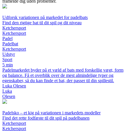
framelde dig uden problemer.
Udforsk variationen på markedet for padelbats
Find den rigtige bat til dit spil og dit niveau
Ketchersport
Ketchersport
Padel
Padelbat
Ketchersport
Udstyr
Sport
5 min
Padelmarkedet byder på et væld af bats med forskellig vægt, form
og balance. Få et overblik over de mest almindelige typer og
egenskaber, så du kan finde et bat, der passer til din spillestil.
Luka Olesen
Luka
Olesen
Padelsko – et kig på variationen i markedets modeller
Find det rette fodfæste til dit spil på padelbanen
Ketchersport
Ketchersport