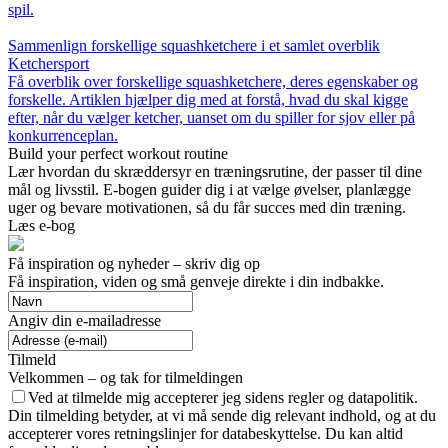
spil.
Sammenlign forskellige squashketchere i et samlet overblik
Ketchersport
Få overblik over forskellige squashketchere, deres egenskaber og
forskelle. Artiklen hjælper dig med at forstå, hvad du skal kigge
efter, når du vælger ketcher, uanset om du spiller for sjov eller på
konkurrenceplan.
Build your perfect workout routine
Lær hvordan du skræddersyr en træningsrutine, der passer til dine
mål og livsstil. E-bogen guider dig i at vælge øvelser, planlægge
uger og bevare motivationen, så du får succes med din træning.
Læs e-bog
Få inspiration og nyheder – skriv dig op
Få inspiration, viden og små genveje direkte i din indbakke.
Angiv din e-mailadresse
Tilmeld
Velkommen – og tak for tilmeldingen
Ved at tilmelde mig accepterer jeg sidens regler og datapolitik.
Din tilmelding betyder, at vi må sende dig relevant indhold, og at du
accepterer vores retningslinjer for databeskyttelse. Du kan altid