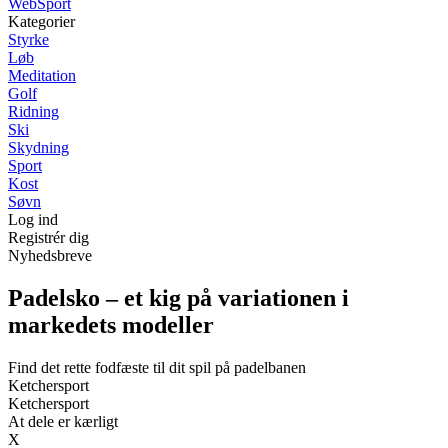
WebSport
Kategorier
Styrke
Løb
Meditation
Golf
Ridning
Ski
Skydning
Sport
Kost
Søvn
Log ind
Registrér dig
Nyhedsbreve
Padelsko – et kig på variationen i
markedets modeller
Find det rette fodfæste til dit spil på padelbanen
Ketchersport
Ketchersport
At dele er kærligt
X