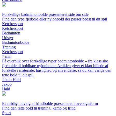
Forskellige badmintonbolde præsenteret side om side
Find den type fjerbold eller nylonbold der passer bedst til dit spil
Ketchersport
Ketchersport
Badminton
Udstyr
Badmintonbolde
Træning
Ketchersport
7 min
Få overblik over forskellige typer badmintonbolde – fra klassiske
fjerbolde til holdbare nylonbolde. Artiklen giver et klart billede af
forskelle i materiale, hastighed og anvendelse, så du kan vælge den
rette bold til dit spil.
Jakob Hald
Jakob
Hald
Et alsidigt udvalg af håndbolde præsenteret i oversigtsform
Find den rette bold til træning, kamp og fritid
Sport