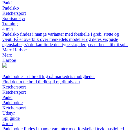
Padel
Padelsko
Ketchersport
Sportsudstyr
Træning
4 min
Padelsko findes i mange varianter med forskelle i greb, støtte og
vægt. Få et overblik over markedets modeller og deres vigtigste
egenskaber, så du kan finde den type sko, der passer bedst til dit spil.
Marc Harboe
Marc
Harboe
Padelbolde – et bredt kig på markedets muligheder
Find den rette bold til dit spil og dit niveau
Ketchersport
Ketchersport
Padel
Padelbolde
Ketchersport
Udstyr
Spilguide
4 min
Padelbolde findes i mange varianter med forskelle i tryk, hastighed