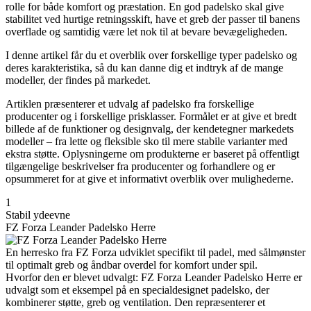
rolle for både komfort og præstation. En god padelsko skal give
stabilitet ved hurtige retningsskift, have et greb der passer til banens
overflade og samtidig være let nok til at bevare bevægeligheden.
I denne artikel får du et overblik over forskellige typer padelsko og
deres karakteristika, så du kan danne dig et indtryk af de mange
modeller, der findes på markedet.
Artiklen præsenterer et udvalg af padelsko fra forskellige
producenter og i forskellige prisklasser. Formålet er at give et bredt
billede af de funktioner og designvalg, der kendetegner markedets
modeller – fra lette og fleksible sko til mere stabile varianter med
ekstra støtte. Oplysningerne om produkterne er baseret på offentligt
tilgængelige beskrivelser fra producenter og forhandlere og er
opsummeret for at give et informativt overblik over mulighederne.
1
Stabil ydeevne
FZ Forza Leander Padelsko Herre
En herresko fra FZ Forza udviklet specifikt til padel, med sålmønster
til optimalt greb og åndbar overdel for komfort under spil.
Hvorfor den er blevet udvalgt: FZ Forza Leander Padelsko Herre er
udvalgt som et eksempel på en specialdesignet padelsko, der
kombinerer støtte, greb og ventilation. Den repræsenterer et