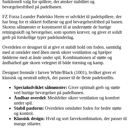
funktionelt valg for spillere, der ønsker stabilitet og
bevægelsesfrihed på padelbanen.
FZ Forza Leander Padelsko Herre er udviklet til padelspillere, der
har brug for et sikkert fodfæste og god bevægelsesfrihed på banen.
Skoens sålmønster er konstrueret til at understøtte de hurtige
retningsskift og bevægelser, som sporten kræver, og giver et solidt
greb på forskellige typer padelunderlag.
Overdelen er designet til at give et stabilt hold om foden, samtidig
med at områder med åben mesh sikrer ventilation og hjælper
fødderne med at ånde under spil. Kombinationen af støtte og
åndbarhed gør skoen velegnet til både træning og kamp.
Designet fremstår i farven White/Black (1001), hvilket giver et
klassisk og neutralt udtryk, der passer til de fleste padeloutfits.
Specialudviklet sålmønster:
Giver optimalt greb og støtte
ved hurtige bevægelser på padelbanen.
Åndbar overdel:
Meshfelter sikrer ventilation og komfort
under spil.
Stabil pasform:
Overdelen omslutter foden for bedre støtte
og kontrol.
Klassisk design:
Hvid og sort farvekombination, der passer til
mange stilarter.