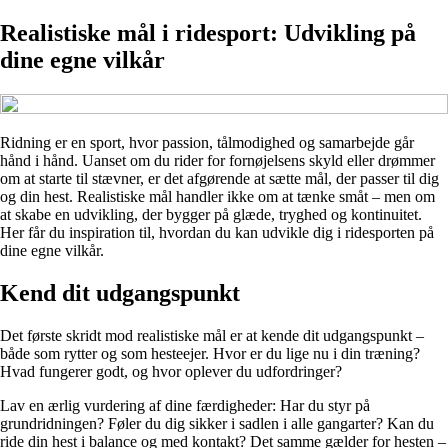
Realistiske mål i ridesport: Udvikling på
dine egne vilkår
Ridning er en sport, hvor passion, tålmodighed og samarbejde går
hånd i hånd. Uanset om du rider for fornøjelsens skyld eller drømmer
om at starte til stævner, er det afgørende at sætte mål, der passer til dig
og din hest. Realistiske mål handler ikke om at tænke småt – men om
at skabe en udvikling, der bygger på glæde, tryghed og kontinuitet.
Her får du inspiration til, hvordan du kan udvikle dig i ridesporten på
dine egne vilkår.
Kend dit udgangspunkt
Det første skridt mod realistiske mål er at kende dit udgangspunkt –
både som rytter og som hesteejer. Hvor er du lige nu i din træning?
Hvad fungerer godt, og hvor oplever du udfordringer?
Lav en ærlig vurdering af dine færdigheder: Har du styr på
grundridningen? Føler du dig sikker i sadlen i alle gangarter? Kan du
ride din hest i balance og med kontakt? Det samme gælder for hesten –