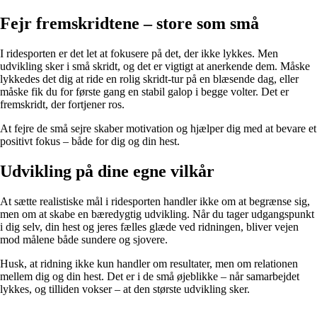
Fejr fremskridtene – store som små
I ridesporten er det let at fokusere på det, der ikke lykkes. Men
udvikling sker i små skridt, og det er vigtigt at anerkende dem. Måske
lykkedes det dig at ride en rolig skridt-tur på en blæsende dag, eller
måske fik du for første gang en stabil galop i begge volter. Det er
fremskridt, der fortjener ros.
At fejre de små sejre skaber motivation og hjælper dig med at bevare et
positivt fokus – både for dig og din hest.
Udvikling på dine egne vilkår
At sætte realistiske mål i ridesporten handler ikke om at begrænse sig,
men om at skabe en bæredygtig udvikling. Når du tager udgangspunkt
i dig selv, din hest og jeres fælles glæde ved ridningen, bliver vejen
mod målene både sundere og sjovere.
Husk, at ridning ikke kun handler om resultater, men om relationen
mellem dig og din hest. Det er i de små øjeblikke – når samarbejdet
lykkes, og tilliden vokser – at den største udvikling sker.