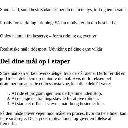
Sund stald, sund hest: Sådan skaber du det rette lys, luft og temperatur
Positiv forstærkning i ridning: Sådan motiverer du din hest bedst
Oplev naturen fra hesteryg – foren ridning og eventyr
Realistiske mål i ridesport: Udvikling på dine egne vilkår
Del dine mål op i etaper
Store mål kan virke uoverskuelige, hvis de står alene. Derfor er det en
god idé at dele dem op i mindre delmål. Hvis du for eksempel
drømmer om at starte et dressurstævne, kan dine delmål være:
At ride et program igennem derhjemme uden stop.
At deltage i et træningsstævne for at øve rutinen.
At starte et officielt stævne, når du og hesten er klar.
På den måde bliver vejen mod målet en proces, hvor du hele tiden kan
fejre små sejre. Det styrker motivationen og giver en følelse af
fremdrift.