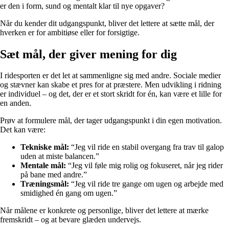
er den i form, sund og mentalt klar til nye opgaver?
Når du kender dit udgangspunkt, bliver det lettere at sætte mål, der
hverken er for ambitiøse eller for forsigtige.
Sæt mål, der giver mening for dig
I ridesporten er det let at sammenligne sig med andre. Sociale medier
og stævner kan skabe et pres for at præstere. Men udvikling i ridning
er individuel – og det, der er et stort skridt for én, kan være et lille for
en anden.
Prøv at formulere mål, der tager udgangspunkt i din egen motivation.
Det kan være:
Tekniske mål:
“Jeg vil ride en stabil overgang fra trav til galop
uden at miste balancen.”
Mentale mål:
“Jeg vil føle mig rolig og fokuseret, når jeg rider
på bane med andre.”
Træningsmål:
“Jeg vil ride tre gange om ugen og arbejde med
smidighed én gang om ugen.”
Når målene er konkrete og personlige, bliver det lettere at mærke
fremskridt – og at bevare glæden undervejs.