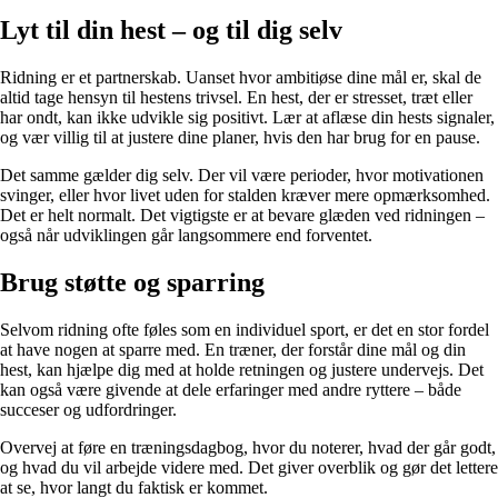
Lyt til din hest – og til dig selv
Ridning er et partnerskab. Uanset hvor ambitiøse dine mål er, skal de
altid tage hensyn til hestens trivsel. En hest, der er stresset, træt eller
har ondt, kan ikke udvikle sig positivt. Lær at aflæse din hests signaler,
og vær villig til at justere dine planer, hvis den har brug for en pause.
Det samme gælder dig selv. Der vil være perioder, hvor motivationen
svinger, eller hvor livet uden for stalden kræver mere opmærksomhed.
Det er helt normalt. Det vigtigste er at bevare glæden ved ridningen –
også når udviklingen går langsommere end forventet.
Brug støtte og sparring
Selvom ridning ofte føles som en individuel sport, er det en stor fordel
at have nogen at sparre med. En træner, der forstår dine mål og din
hest, kan hjælpe dig med at holde retningen og justere undervejs. Det
kan også være givende at dele erfaringer med andre ryttere – både
succeser og udfordringer.
Overvej at føre en træningsdagbog, hvor du noterer, hvad der går godt,
og hvad du vil arbejde videre med. Det giver overblik og gør det lettere
at se, hvor langt du faktisk er kommet.