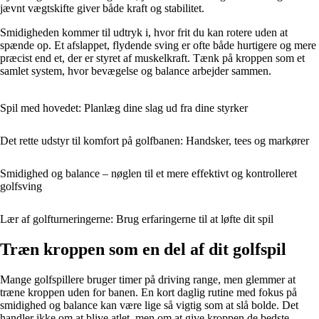
jævnt vægtskifte giver både kraft og stabilitet.
Smidigheden kommer til udtryk i, hvor frit du kan rotere uden at
spænde op. Et afslappet, flydende sving er ofte både hurtigere og mere
præcist end et, der er styret af muskelkraft. Tænk på kroppen som et
samlet system, hvor bevægelse og balance arbejder sammen.
Spil med hovedet: Planlæg dine slag ud fra dine styrker
Det rette udstyr til komfort på golfbanen: Handsker, tees og markører
Smidighed og balance – nøglen til et mere effektivt og kontrolleret
golfsving
Lær af golfturneringerne: Brug erfaringerne til at løfte dit spil
Træn kroppen som en del af dit golfspil
Mange golfspillere bruger timer på driving range, men glemmer at
træne kroppen uden for banen. En kort daglig rutine med fokus på
smidighed og balance kan være lige så vigtig som at slå bolde. Det
handler ikke om at blive atlet, men om at give kroppen de bedste