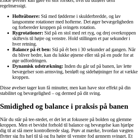
Enkle øvelser kan gøre en stor forskel, hvis du udfører dem
regelmæssigt.
Hofteåbnere:
Stå med fødderne i skulderbredde, og lav
langsomme rotationer med hofterne. Det øger bevægeligheden
og forbereder kroppen på svingets rotation.
Rygrotationer:
Sid på en stol med ret ryg, og drej overkroppen
skiftevis til højre og venstre. Hold stillingen et par sekunder i
hver retning.
Balance på ét ben:
Stå på ét ben i 30 sekunder ad gangen. Når
du bliver bedre, kan du lukke øjnene eller stå på en pude for at
øge udfordringen.
Dynamisk udstrækning:
Inden du går ud på banen, lav lette
bevægelser som armsving, benløft og sidebøjninger for at vække
kroppen.
Disse øvelser tager kun få minutter, men kan have stor effekt på din
stabilitet og bevægelighed – og dermed på dit sving.
Smidighed og balance i praksis på banen
Når du står på tee-stedet, er det let at fokusere på bolden og glemme
kroppen. Men et bevidst forhold til balance og bevægelse kan hjælpe
dig til at slå mere kontrollerede slag. Prøv at mærke, hvordan vægten
flytter sig fra hæl til tå og fra højre til venstre fod gennem svinget. Et