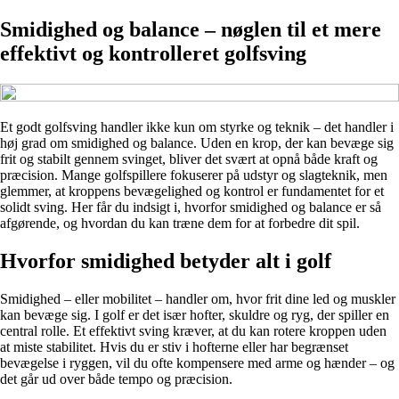
Smidighed og balance – nøglen til et mere
effektivt og kontrolleret golfsving
Et godt golfsving handler ikke kun om styrke og teknik – det handler i
høj grad om smidighed og balance. Uden en krop, der kan bevæge sig
frit og stabilt gennem svinget, bliver det svært at opnå både kraft og
præcision. Mange golfspillere fokuserer på udstyr og slagteknik, men
glemmer, at kroppens bevægelighed og kontrol er fundamentet for et
solidt sving. Her får du indsigt i, hvorfor smidighed og balance er så
afgørende, og hvordan du kan træne dem for at forbedre dit spil.
Hvorfor smidighed betyder alt i golf
Smidighed – eller mobilitet – handler om, hvor frit dine led og muskler
kan bevæge sig. I golf er det især hofter, skuldre og ryg, der spiller en
central rolle. Et effektivt sving kræver, at du kan rotere kroppen uden
at miste stabilitet. Hvis du er stiv i hofterne eller har begrænset
bevægelse i ryggen, vil du ofte kompensere med arme og hænder – og
det går ud over både tempo og præcision.