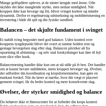
Mange golfspillere oplever, at de mister længde med årene. Ofte
skyldes det ikke manglende styrke, men nedsat smidighed. Når
kroppen ikke kan bevæge sig frit, bliver svinget kortere og mindre
dynamisk. Derfor er regelmæssig udstrækning og mobilitetstræning en
investering i både dit spil og din fysiske sundhed.
Balancen – det skjulte fundament i svinget
Et stabilt sving begynder med god balance. Uden kontrol over
kroppens tyngdepunkt bliver det svært at ramme bolden rent og
gentage bevægelsen slag efter slag. Balancen påvirker alt fra
opsætning til afslutning – og selv små forskydninger kan føre til fejl
som slice eller hook.
Balancetræning handler ikke kun om at stå stille på ét ben. Det handler
om at kunne bevare stabiliteten, mens kroppen bevæger sig. Øvelser,
der udfordrer din koordination og kropsfornemmelse, kan gøre en
markant forskel. Når du lærer at mærke, hvor din vægt er placeret
gennem svinget, får du bedre kontrol og mere konsekvente slag.
Øvelser, der styrker smidighed og balance
Du behøver ikke et fitnesscenter for at forbedre din krops kontrol.