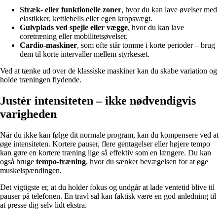
Stræk- eller funktionelle zoner
, hvor du kan lave øvelser med
elastikker, kettlebells eller egen kropsvægt.
Gulvplads ved spejle eller vægge
, hvor du kan lave
coretræning eller mobilitetsøvelser.
Cardio-maskiner
, som ofte står tomme i korte perioder – brug
dem til korte intervaller mellem styrkesæt.
Ved at tænke ud over de klassiske maskiner kan du skabe variation og
holde træningen flydende.
Justér intensiteten – ikke nødvendigvis
varigheden
Når du ikke kan følge dit normale program, kan du kompensere ved at
øge intensiteten. Kortere pauser, flere gentagelser eller højere tempo
kan gøre en kortere træning lige så effektiv som en længere. Du kan
også bruge
tempo-træning
, hvor du sænker bevægelsen for at øge
muskelspændingen.
Det vigtigste er, at du holder fokus og undgår at lade ventetid blive til
pauser på telefonen. En travl sal kan faktisk være en god anledning til
at presse dig selv lidt ekstra.