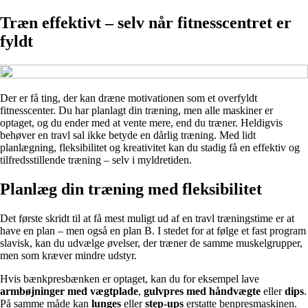
Træn effektivt – selv når fitnesscentret er
fyldt
Der er få ting, der kan dræne motivationen som et overfyldt
fitnesscenter. Du har planlagt din træning, men alle maskiner er
optaget, og du ender med at vente mere, end du træner. Heldigvis
behøver en travl sal ikke betyde en dårlig træning. Med lidt
planlægning, fleksibilitet og kreativitet kan du stadig få en effektiv og
tilfredsstillende træning – selv i myldretiden.
Planlæg din træning med fleksibilitet
Det første skridt til at få mest muligt ud af en travl træningstime er at
have en plan – men også en plan B. I stedet for at følge et fast program
slavisk, kan du udvælge øvelser, der træner de samme muskelgrupper,
men som kræver mindre udstyr.
Hvis bænkpresbænken er optaget, kan du for eksempel lave
armbøjninger med vægtplade
,
gulvpres med håndvægte
eller
dips
.
På samme måde kan
lunges
eller
step-ups
erstatte benpresmaskinen.