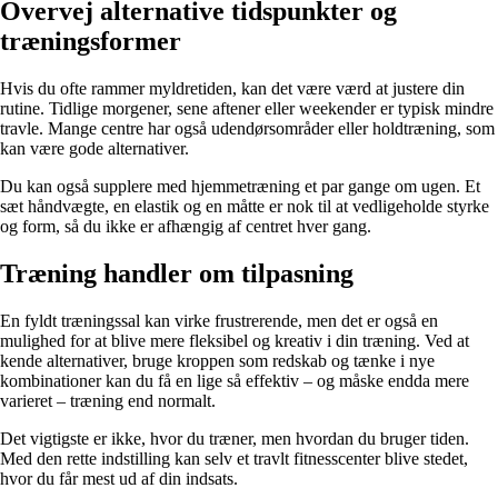
Overvej alternative tidspunkter og
træningsformer
Hvis du ofte rammer myldretiden, kan det være værd at justere din
rutine. Tidlige morgener, sene aftener eller weekender er typisk mindre
travle. Mange centre har også udendørsområder eller holdtræning, som
kan være gode alternativer.
Du kan også supplere med hjemmetræning et par gange om ugen. Et
sæt håndvægte, en elastik og en måtte er nok til at vedligeholde styrke
og form, så du ikke er afhængig af centret hver gang.
Træning handler om tilpasning
En fyldt træningssal kan virke frustrerende, men det er også en
mulighed for at blive mere fleksibel og kreativ i din træning. Ved at
kende alternativer, bruge kroppen som redskab og tænke i nye
kombinationer kan du få en lige så effektiv – og måske endda mere
varieret – træning end normalt.
Det vigtigste er ikke, hvor du træner, men hvordan du bruger tiden.
Med den rette indstilling kan selv et travlt fitnesscenter blive stedet,
hvor du får mest ud af din indsats.