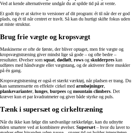
Ved at kende alternativerne undgår du at spilde tid på at vente.
Et godt tip er at skrive to versioner af dit program: ét til når der er god
plads, og ét til når centret er travlt. Så kan du hurtigt skifte fokus uden
at miste struktur.
Brug frie vægte og kropsvægt
Maskinerne er ofte de første, der bliver optaget, men frie vægte og
kropsvægtstræning giver mindst lige så gode – og ofte bedre –
resultater. Øvelser som
squat
,
dødløft
,
rows
og
skulderpres
kan
udføres med håndvægte eller vægtstang, og de aktiverer flere muskler
på én gang.
Kropsvægtstræning er også et stærkt værktøj, når pladsen er trang. Du
kan sammensætte en effektiv cirkel med
armbøjninger
,
plankevarianter
,
lunges
,
burpees
og
mountain climbers
. Det
kræver kun et par kvadratmeter og giver både styrke og puls.
Tænk i supersæt og cirkeltræning
Når du ikke kan følge din sædvanlige rækkefølge, kan du udnytte
tiden smartere ved at kombinere øvelser.
Supersæt
– hvor du laver to
øvelser efter hinanden uden pause – sparer tid og holder intensiteten